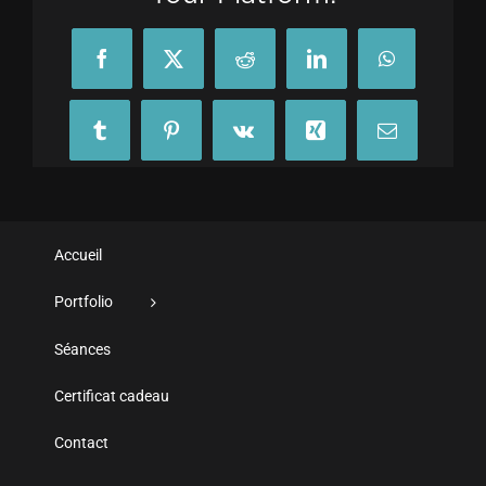
Facebook
X
Reddit
LinkedIn
WhatsApp
Tumblr
Pinterest
Vk
Xing
Email
Accueil
Portfolio
Séances
Certificat cadeau
Contact