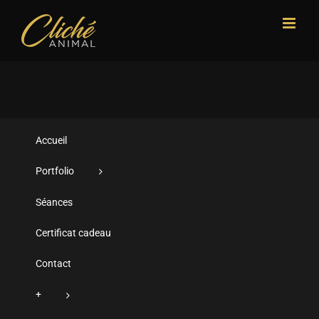
Passer
au
contenu
Accueil
Portfolio
Séances
Certificat cadeau
Contact
+