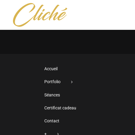
Passer
au
A
contenu
Accueil
Portfolio
Séances
Certificat cadeau
Contact
+