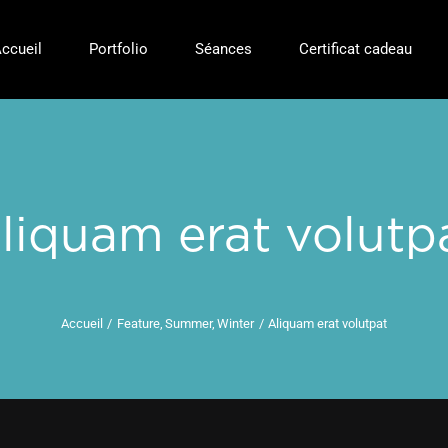
ccueil
Portfolio
Séances
Certificat cadeau
liquam erat volutp
Accueil
Feature
Summer
Winter
Aliquam erat volutpat