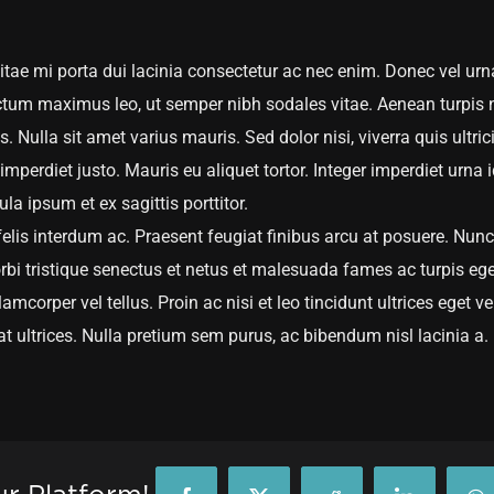
 vitae mi porta dui lacinia consectetur ac nec enim. Donec vel urn
um maximus leo, ut semper nibh sodales vitae. Aenean turpis n
. Nulla sit amet varius mauris. Sed dolor nisi, viverra quis ultric
imperdiet justo. Mauris eu aliquet tortor. Integer imperdiet urna i
a ipsum et ex sagittis porttitor.
is interdum ac. Praesent feugiat finibus arcu at posuere. Nunc
rbi tristique senectus et netus et malesuada fames ac turpis eg
amcorper vel tellus. Proin ac nisi et leo tincidunt ultrices eget 
t ultrices. Nulla pretium sem purus, ac bibendum nisl lacinia a.