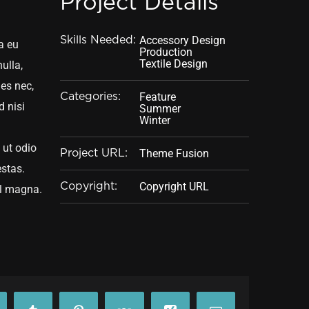
Project Details
Accessory Design
Skills Needed:
a eu
Production
Textile Design
ulla,
ies nec,
Feature
Categories:
d nisi
Summer
Winter
 ut odio
Theme Fusion
Project URL:
estas.
Copyright URL
Copyright:
vel magna.