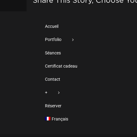
Share This Story, Choose Yo
Accueil
Portfolio
Séances
Certificat cadeau
Contact
+
Réserver
Français