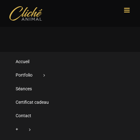
Passer
au
contenu
Accueil
Portfolio
Séances
Certificat cadeau
Contact
+