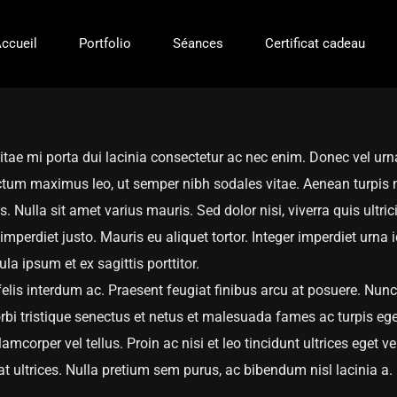
ccueil
Portfolio
Séances
Certificat cadeau
 vitae mi porta dui lacinia consectetur ac nec enim. Donec vel urn
um maximus leo, ut semper nibh sodales vitae. Aenean turpis n
. Nulla sit amet varius mauris. Sed dolor nisi, viverra quis ultric
imperdiet justo. Mauris eu aliquet tortor. Integer imperdiet urna i
a ipsum et ex sagittis porttitor.
is interdum ac. Praesent feugiat finibus arcu at posuere. Nunc
rbi tristique senectus et netus et malesuada fames ac turpis eg
amcorper vel tellus. Proin ac nisi et leo tincidunt ultrices eget 
t ultrices. Nulla pretium sem purus, ac bibendum nisl lacinia a.