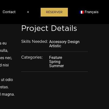
Contact
+
Français
RÉSERVER
Project Details
Accessory Design
Skills Needed:
a eu
Artistic
ulla,
Feature
ies nec,
Categories:
Spring
d nisi
Summer
 ut odio
estas.
vel magna.