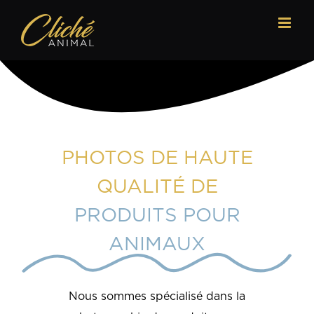
Passer
au
contenu
PHOTOS DE HAUTE
QUALITÉ DE
PRODUITS POUR
ANIMAUX
Nous sommes spécialisé dans la