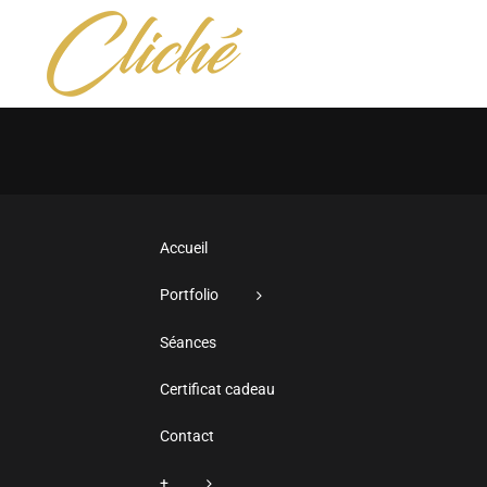
Passer
au
A
contenu
Accueil
Portfolio
Séances
Certificat cadeau
Contact
+